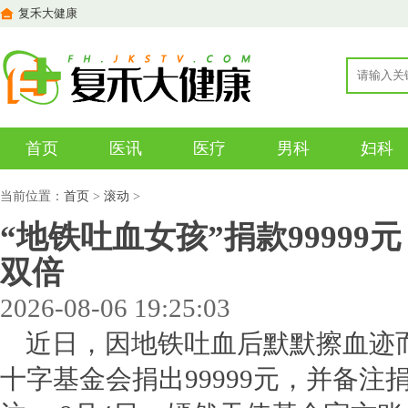
复禾大健康
首页
医讯
医疗
男科
妇科
当前位置：
首页
>
滚动
>
“地铁吐血女孩”捐款9999
双倍
2026-08-06 19:25:03
近日，因地铁吐血后默默擦血迹
十字基金会捐出99999元，并备